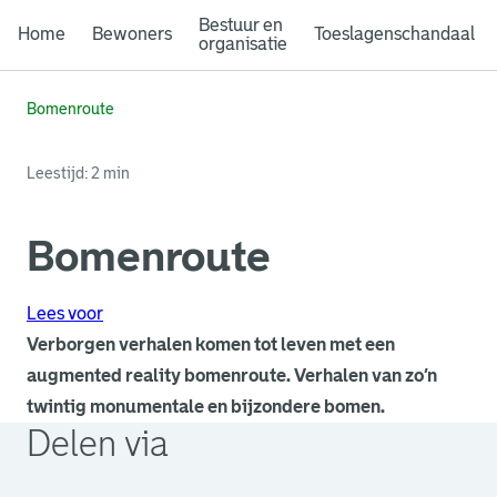
Bestuur en
Home
Bewoners
Toeslagenschandaal
organisatie
Bomenroute
Leestijd: 2 min
Bomenroute
Lees voor
Verborgen verhalen komen tot leven met een
augmented reality bomenroute. Verhalen van zo’n
twintig monumentale en bijzondere bomen.
Delen via
. Link opent een externe pagina in een nieuw browsertabb
. Link opent een externe pagina in een nieuw browsertabb
. Link opent een externe pagina in een nieuw browsertabb