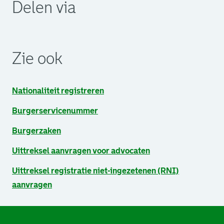
Delen via
. Link opent een externe pagina in een nieuw browsertabb
. Link opent een externe pagina in een nieuw browsertabb
. Link opent een externe pagina in een nieuw browsertabb
Zie ook
Nationaliteit registreren
Burgerservicenummer
Burgerzaken
Uittreksel aanvragen voor advocaten
Uittreksel registratie niet-ingezetenen (RNI)
aanvragen