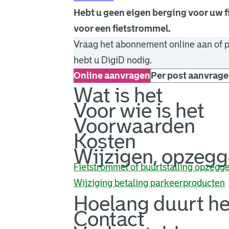
Hebt u geen eigen berging voor uw 
voor een fietstrommel.
Vraag het abonnement online aan of p
hebt u DigiD nodig.
Online aanvragen
Per post aanvrag
. Link opent een externe pagina in 
Wat is het
Voor wie is het
Voorwaarden
Kosten
Wijzigen, opzegg
Fietstrommel of buurtstalling opzegg
Wijziging betaling parkeerproducten
Hoelang duurt he
Contact