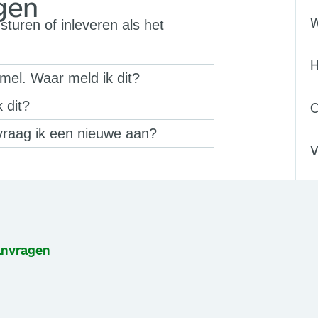
gen
W
sturen of inleveren als het
H
mmel. Waar meld ik dit?
 dit?
C
 vraag ik een nieuwe aan?
V
anvragen