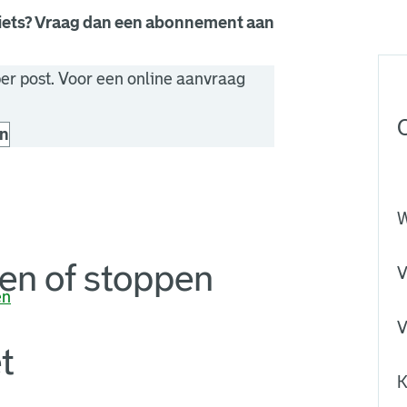
fiets? Vraag dan een abonnement aan
er post. Voor een online aanvraag
en
een nieuw browsertabblad.
W
en of stoppen
V
en
V
t
K