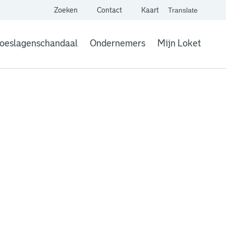
Zoeken
Contact
Kaart
Translate
. Link opent een extern
website,
Vertaal websit
oeslagenschandaal
Ondernemers
Mijn Loket
. Link opent een