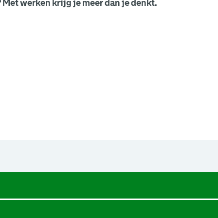
 Met werken krijg je meer dan je denkt.
een nieuw browsertabblad.
een nieuw browsertabblad.
een nieuw browsertabblad.