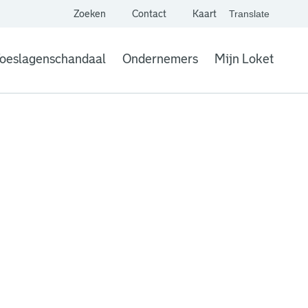
Zoeken
Contact
Kaart
Translate
. Link opent een extern
website,
Vertaal websit
oeslagenschandaal
Ondernemers
Mijn Loket
. Link opent een