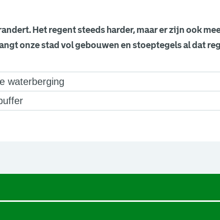
randert. Het regent steeds harder, maar er zijn ook me
angt onze stad vol gebouwen en stoeptegels al dat re
e waterberging
uffer
een nieuw browsertabblad.
een nieuw browsertabblad.
een nieuw browsertabblad.