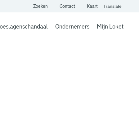
Zoeken
Contact
Kaart
Translate
. Link opent een extern
website,
Vertaal websit
oeslagenschandaal
Ondernemers
Mijn Loket
. Link opent een