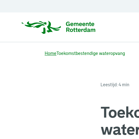
Home
Toekomstbestendige wateropvang
Leestijd: 4 min
Toek
wate