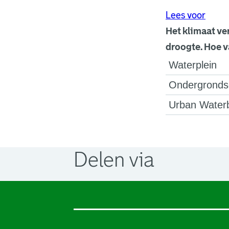
Lees voor
Het klimaat ve
droogte. Hoe v
Waterplein
Ondergronds
Urban Waterb
Delen via
. Link opent een externe pagina in 
. Link opent een externe pagina in 
. Link opent een externe pagina in 