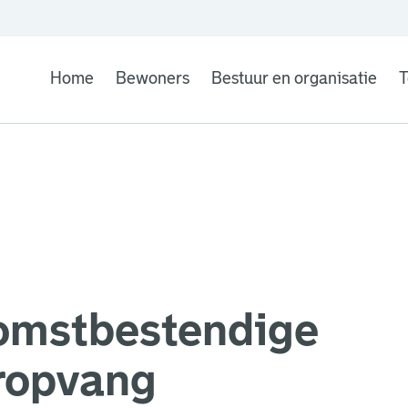
Home
Bewoners
Bestuur en organisatie
T
omstbestendige
ropvang