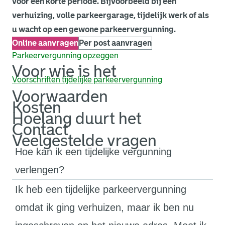
voor een korte periode. Bijvoorbeeld bij een
verhuizing, volle parkeergarage, tijdelijk werk of als
u wacht op een gewone parkeervergunning.
Online aanvragen
Per post aanvragen
Parkeervergunning opzeggen
Voor wie is het
Voorschriften tijdelijke parkeervergunning
Voorwaarden
Kosten
Hoelang duurt het
Contact
Veelgestelde vragen
Hoe kan ik een tijdelijke vergunning
verlengen?
Ik heb een tijdelijke parkeervergunning
omdat ik ging verhuizen, maar ik ben nu