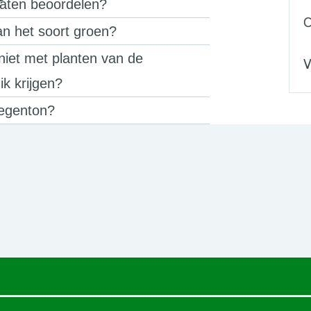
laten beoordelen?
C
an het soort groen?
niet met planten van de
V
ik krijgen?
regenton?
een nieuw browsertabblad.