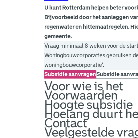
U kunt Rotterdam helpen beter voorb
Bijvoorbeeld door het aanleggen van
regenwater en hittemaatregelen. Hie
gemeente.
Vraag minimaal 8 weken voor de start 
Woningbouwcorporaties gebruiken de
woningbouwcorporatie'.
Subsidie aanvragen
Subsidie aanvr
Voor wie is het
Voorwaarden
Hoogte subsidie
Hoelang duurt he
Contact
Veelgestelde vra