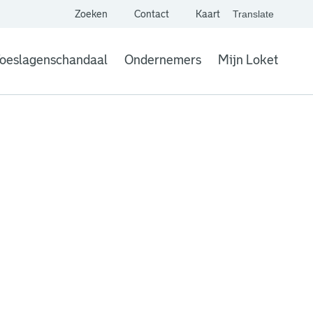
Zoeken
Contact
Kaart
Translate
. Link opent een extern
website,
Vertaal websit
oeslagenschandaal
Ondernemers
Mijn Loket
. Link opent een