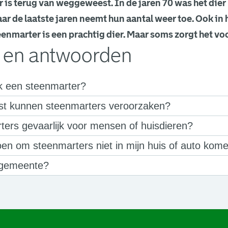
 is terug van weggeweest. In de jaren 70 was het dier
r de laatste jaren neemt hun aantal weer toe. Ook in
eenmarter is een prachtig dier. Maar soms zorgt het voo
 en antwoorden
k een steenmarter?
st kunnen steenmarters veroorzaken?
ters gevaarlijk voor mensen of huisdieren?
oen om steenmarters niet in mijn huis of auto kom
 gemeente?
een nieuw browsertabblad.
een nieuw browsertabblad.
een nieuw browsertabblad.