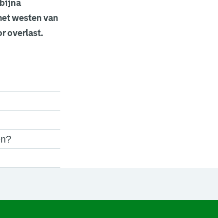
 bijna
 het westen van
r overlast.
en?