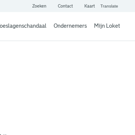
Zoeken
Contact
Kaart
Translate
. Link opent een extern
website,
Vertaal websit
oeslagenschandaal
Ondernemers
Mijn Loket
. Link opent een