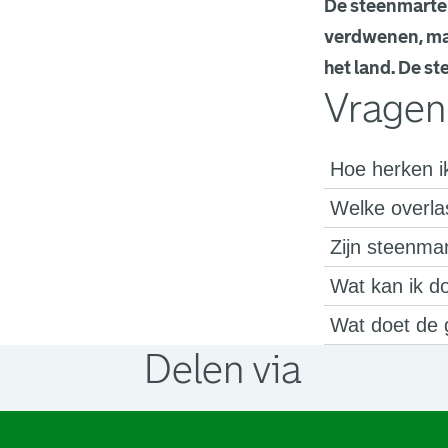
De steenmarter
verdwenen, maa
het land. De st
Vragen
Hoe herken i
Welke overla
Zijn steenmar
Wat kan ik d
Wat doet de
Delen via
. Link opent een externe pagina in 
. Link opent een externe pagina in 
. Link opent een externe pagina in 