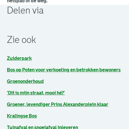
fietspad of de weg.
Delen via
. Link opent een externe pagina in een nieuw browsertabb
. Link opent een externe pagina in een nieuw browsertabb
. Link opent een externe pagina in een nieuw browsertabb
Zie ook
Zuiderpark
Bos op Poten voor verkoeling en betrokken bewoners
Groenonderhoud
‘Dit is mijn straat, mooi hé?’
Groener, levendiger Prins Alexanderplein klaar
Kralingse Bos
Tuinafval en snoeiafval inleveren