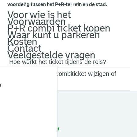
voordelig tussen het P+R-terrein en de stad.
Voor wie is het
Voorwaarden
P+R combi ticket kopen
Waar kunt u parkeren
Kosten
Contact
Veelgestelde vragen
Hoe werkt het ticket tijdens de reis?
Kan ik mijn P+R Combiticket wijzigen of
annuleren?
a
Zie ook
P+R in Rotterdam
Parkeren in Rotterdam