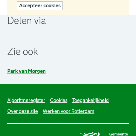
Accepteer cookies
Delen via
. Link opent een externe pagina in een nieuw browsertabb
. Link opent een externe pagina in een nieuw browsertabb
. Link opent een externe pagina in een nieuw browsertabb
Zie ook
Park van Morgen
Algoritmeregister
Cookies
Toegankelijkheid
Over deze site
Werken voor Rotterdam