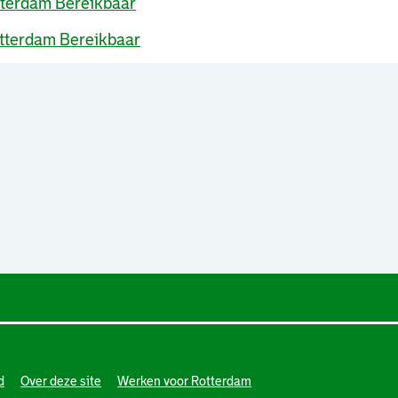
. Link opent een externe pagina in e
terdam Bereikbaar
. Link opent een externe pagina in 
tterdam Bereikbaar
d
Over deze site
Werken voor Rotterdam