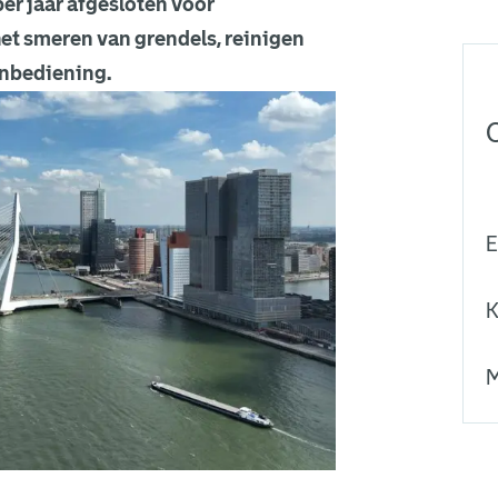
er jaar afgesloten voor
t smeren van grendels, reinigen
enbediening.
E
K
M