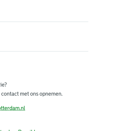
tie?
n contact met ons opnemen.
. Link opent een externe pagina in een nieuw
tterdam.nl