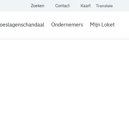
Zoeken
Contact
Kaart
Translate
. Link opent een extern
website,
Vertaal websit
oeslagenschandaal
Ondernemers
Mijn Loket
. Link opent een