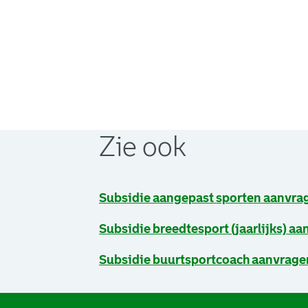
Zie ook
Subsidie aangepast sporten aanvra
Subsidie breedtesport (jaarlijks) a
Subsidie buurtsportcoach aanvrage