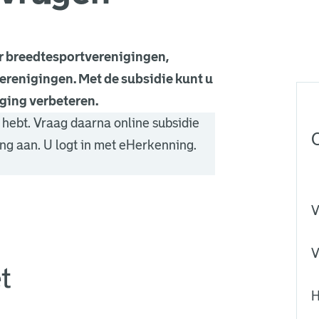
r breedtesportverenigingen,
erenigingen. Met de subsidie kunt u
ging verbeteren.
hebt. Vraag daarna online subsidie
ing aan. U logt in met eHerkenning.
V
V
t
H