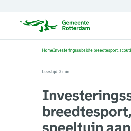
Home
Investeringssubsidie breedtesport, scout
Leestijd: 3 min
Investerings
breedtesport,
speeltuin aa