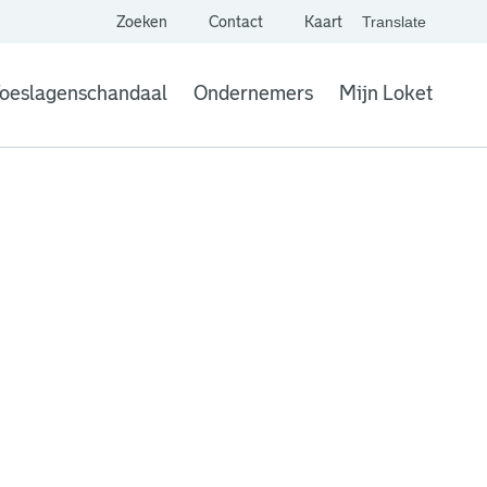
Zoeken
Contact
Kaart
Translate
. Link opent een extern
website,
Vertaal websit
oeslagenschandaal
Ondernemers
Mijn Loket
. Link opent een