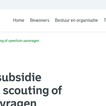
Home
Bewoners
Bestuur en organisatie
T
ing of speeltuin aanvragen
subsidie
 scouting of
nvragen