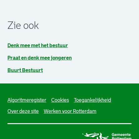
. Link opent een externe pagina in een nieuw browsertabb
. Link opent een externe pagina in een nieuw browsertabb
. Link opent een externe pagina in een nieuw browsertabb
Zie ook
Denk mee met het bestuur
Praat en denk mee jongeren
Buurt Bestuurt
Algoritmeregister
Cookies
Toegankelijkheid
Over deze site
Werken voor Rotterdam