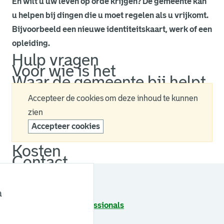
En wilt u uw leven op orde krijgen? De gemeente kan
u helpen bij dingen die u moet regelen als u vrijkomt.
Bijvoorbeeld een nieuwe identiteitskaart, werk of een
opleiding.
Hulp vragen
Voor wie is het
Waar de gemeente bij helpt
Accepteer de cookies om deze inhoud te kunnen
zien
Accepteer cookies
Kosten
Contact
Zie ook
a
Informatie voor professionals