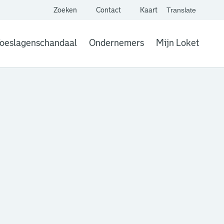
Zoeken
Contact
Kaart
Translate
. Link opent een extern
website,
Vertaal websit
oeslagenschandaal
Ondernemers
Mijn Loket
. Link opent een