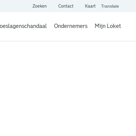
Zoeken
Contact
Kaart
Translate
. Link opent een extern
website,
Vertaal websit
oeslagenschandaal
Ondernemers
Mijn Loket
. Link opent een