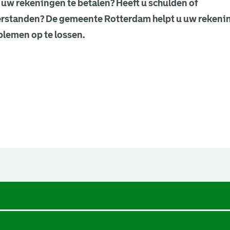
 uw rekeningen te betalen? Heeft u schulden of
erstanden? De gemeente Rotterdam helpt u uw rekenin
lemen op te lossen.
een nieuw browsertabblad.
een nieuw browsertabblad.
een nieuw browsertabblad.