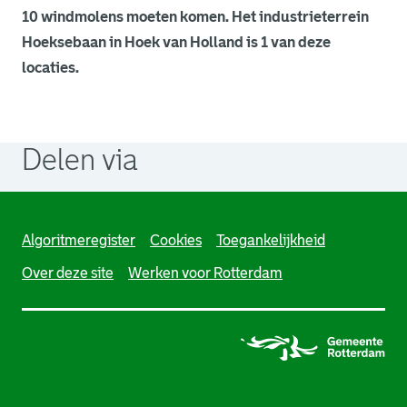
10 windmolens moeten komen. Het industrieterrein
Hoeksebaan in Hoek van Holland is 1 van deze
locaties.
Delen via
. Link opent een externe pagina in een nieuw browsertabb
. Link opent een externe pagina in een nieuw browsertabb
. Link opent een externe pagina in een nieuw browsertabb
Algoritmeregister
Cookies
Toegankelijkheid
Over deze site
Werken voor Rotterdam