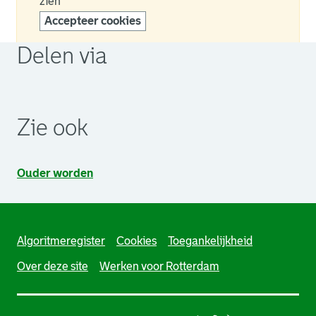
zien
Accepteer cookies
Delen via
. Link opent een externe pagina in een nieuw browsertabb
. Link opent een externe pagina in een nieuw browsertabb
. Link opent een externe pagina in een nieuw browsertabb
Zie ook
Ouder worden
Algoritmeregister
Cookies
Toegankelijkheid
Over deze site
Werken voor Rotterdam