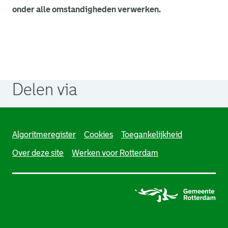
onder alle omstandigheden verwerken.
Delen via
. Link opent een externe pagina in een nieuw browsertabb
. Link opent een externe pagina in een nieuw browsertabb
. Link opent een externe pagina in een nieuw browsertabb
Algoritmeregister
Cookies
Toegankelijkheid
Over deze site
Werken voor Rotterdam