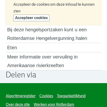
Accepteer de cookies om deze inhoud te kunnen
zien
Accepteer cookies
Bij deze hengelsportzaken kunt u een
Rotterdamse Hengelvergunning halen
Eten
Meer informatie over vervuiling in
Amerikaanse rivierkreeften
Delen via
. Link opent een externe pagina in een nieuw browsertabb
. Link opent een externe pagina in een nieuw browsertabb
. Link opent een externe pagina in een nieuw browsertabb
Algoritmeregister
Cookies
Toegankelijkheid
Over deze site
Werken voor Rotterdam