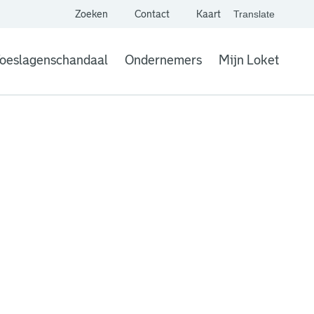
Zoeken
Contact
Kaart
Translate
. Link opent een extern
website,
Vertaal websit
oeslagenschandaal
Ondernemers
Mijn Loket
. Link opent een