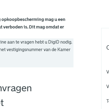
g opkoopbescherming mag u een
t verboden is. Dit mag omdat er
ne aan te vragen hebt u DigiD nodig.
 het vestigingsnummer van de Kamer
V
nvragen
V
t
T