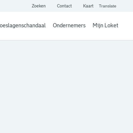
Zoeken
Contact
Kaart
Translate
. Link opent een extern
website,
Vertaal websit
oeslagenschandaal
Ondernemers
Mijn Loket
. Link opent een