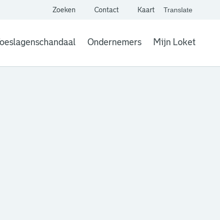
Zoeken
Contact
Kaart
Translate
. Link opent een extern
website,
Vertaal websit
oeslagenschandaal
Ondernemers
Mijn Loket
. Link opent een