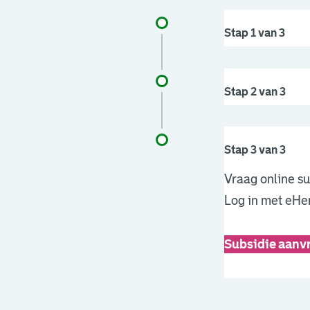
Stap 1 van 3
Stap 2 van 3
Stap 3 van 3
Vraag online su
Log in met eHe
Subsidie aanv
. Link opent e