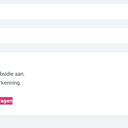
bsidie aan.
rkenning.
ragen
en externe pagina in een nieuw browsertabblad.