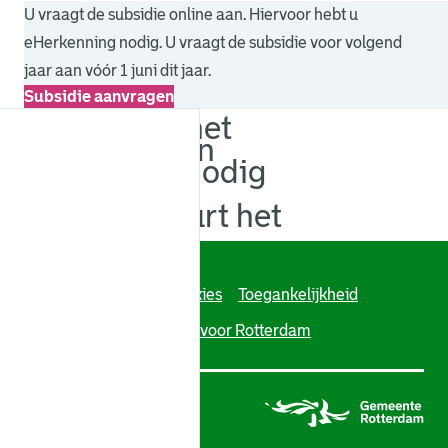
U vraagt de subsidie online aan. Hiervoor hebt u
eHerkenning nodig. U vraagt de subsidie voor volgend
jaar aan vóór 1 juni dit jaar.
Subsidie aanvragen
. Link opent een externe pagina in een nieuw browsertabb
Voor wie is het
Voorwaarden
Wat hebt u nodig
Kosten
Hoelang duurt het
Contact
Algoritmeregister
Cookies
Toegankelijkheid
Over deze site
Werken voor Rotterdam