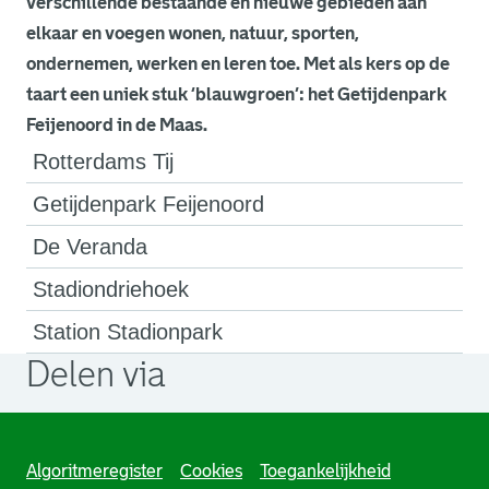
verschillende bestaande en nieuwe gebieden aan
elkaar en voegen wonen, natuur, sporten,
ondernemen, werken en leren toe. Met als kers op de
taart een uniek stuk ‘blauwgroen’: het Getijdenpark
Feijenoord in de Maas.
Rotterdams Tij
Getijdenpark Feijenoord
De Veranda
Stadiondriehoek
Station Stadionpark
Delen via
. Link opent een externe pagina in een nieuw browsertabb
. Link opent een externe pagina in een nieuw browsertabb
. Link opent een externe pagina in een nieuw browsertabb
Algoritmeregister
Cookies
Toegankelijkheid