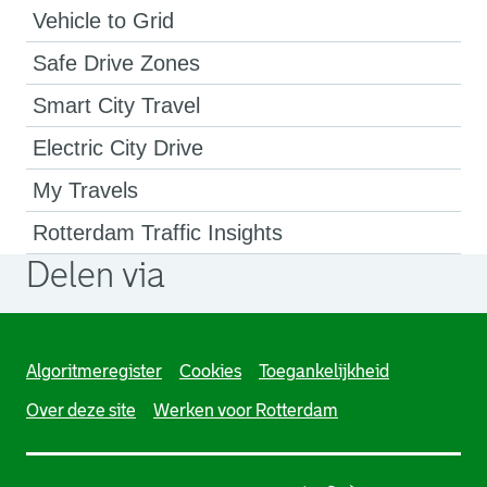
Vehicle to Grid
Safe Drive Zones
Smart City Travel
Electric City Drive
My Travels
Rotterdam Traffic Insights
Delen via
. Link opent een externe pagina in een nieuw browsertabb
. Link opent een externe pagina in een nieuw browsertabb
. Link opent een externe pagina in een nieuw browsertabb
Algoritmeregister
Cookies
Toegankelijkheid
Over deze site
Werken voor Rotterdam