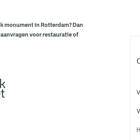
ijk monument in Rotterdam? Dan
 aanvragen voor restauratie of
k
t
V
V
H