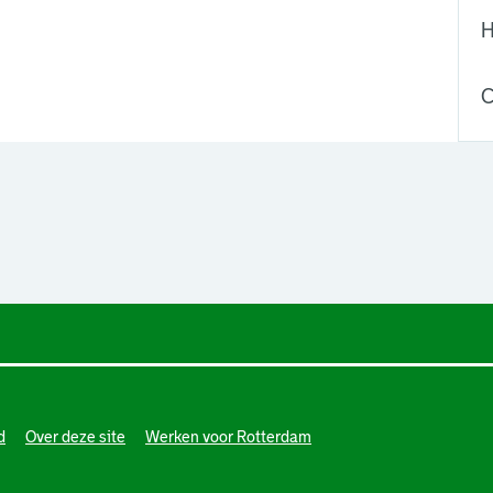
H
C
d
Over deze site
Werken voor Rotterdam