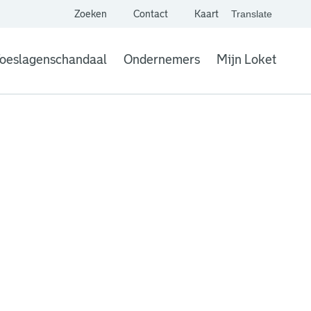
Zoeken
Contact
Kaart
Translate
. Link opent een extern
website,
Vertaal websit
oeslagenschandaal
Ondernemers
Mijn Loket
. Link opent een