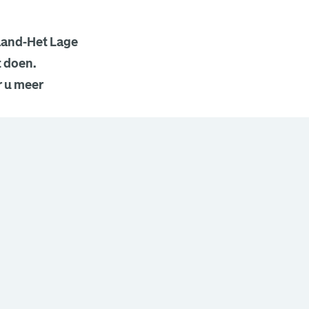
nland-Het Lage
t doen.
 u meer