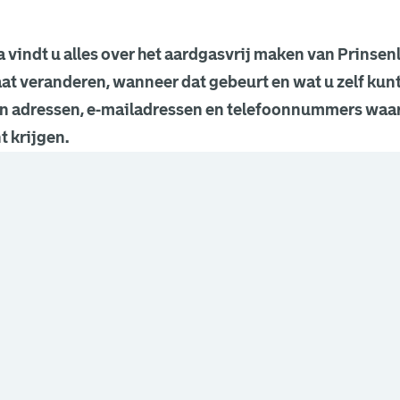
 vindt u alles over het aardgasvrij maken van Prinse
aat veranderen, wanneer dat gebeurt en wat u zelf kun
n adressen, e-mailadressen en telefoonnummers waar
t krijgen.
een nieuw browsertabblad.
een nieuw browsertabblad.
een nieuw browsertabblad.