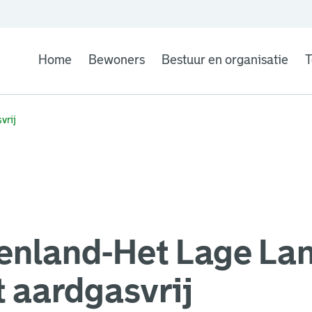
Home
Bewoners
Bestuur en organisatie
T
vrij
enland-Het Lage La
 aardgasvrij