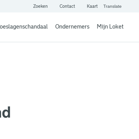
Zoeken
Contact
Kaart
Translate
. Link opent een extern
website,
Vertaal websit
oeslagenschandaal
Ondernemers
Mijn Loket
. Link opent een
nd