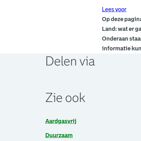
Lees voor
Op deze pagina
Land: wat er g
Onderaan staa
informatie kun
Delen via
. Link opent een externe pagina in 
. Link opent een externe pagina in 
. Link opent een externe pagina in 
Zie ook
Aardgasvrij
Duurzaam