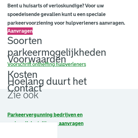
Bent u huisarts of verloskundige? Voor uw
spoedeisende gevallen kunt u een speciale
parkeervoorziening voor hulpverleners aanvragen.
Aanvragen
Soorten
parkeermogelijkheden
Voorwaarden
Voorschrift ontheffing hulpverleners
Kosten
Hoelang duurt het
Contact
Zie ook
Parkeervergunning bedrijven en
onderwijsinstellingen aanvragen
Parkeren