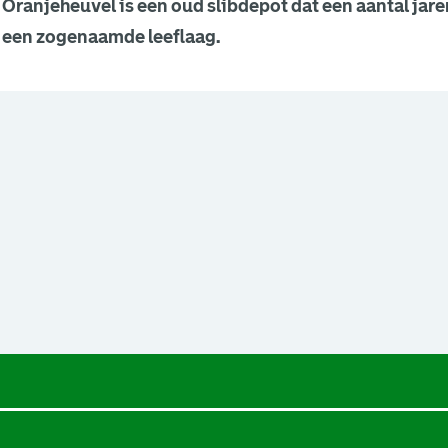
Oranjeheuvel is een oud slibdepot dat een aantal jare
 een zogenaamde leeflaag.
een nieuw browsertabblad.
een nieuw browsertabblad.
een nieuw browsertabblad.