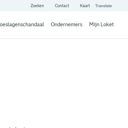
Zoeken
Contact
Kaart
Translate
. Link opent een extern
website,
Vertaal websit
oeslagenschandaal
Ondernemers
Mijn Loket
. Link opent een