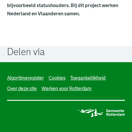
bijvoorbeeld statushouders. Bij dit project werken
Nederland en Vlaanderen samen.
Delen via
. Link opent een externe pagina in een nieuw browsertabb
. Link opent een externe pagina in een nieuw browsertabb
. Link opent een externe pagina in een nieuw browsertabb
Algoritmeregister
Cookies
Toegankelijkheid
Over deze site
Werken voor Rotterdam