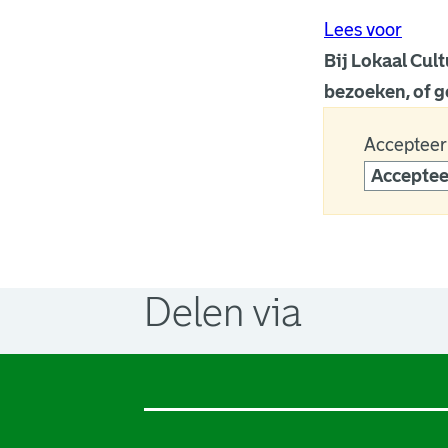
Lees voor
Bij Lokaal Cul
bezoeken, of g
Accepteer
Acceptee
Delen via
. Link opent een externe pagina in 
. Link opent een externe pagina in 
. Link opent een externe pagina in 