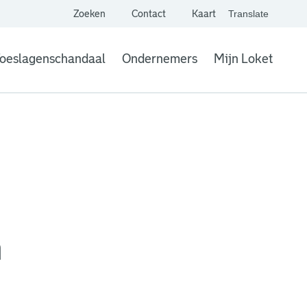
Zoeken
Contact
Kaart
Translate
. Link opent een extern
website,
Vertaal websit
oeslagenschandaal
Ondernemers
Mijn Loket
. Link opent een
m