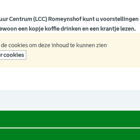
tuur Centrum (LCC) Romeynshof kunt u voorstellingen 
ewoon een kopje koffie drinken en een krantje lezen.
 de cookies om deze inhoud te kunnen zien
r cookies
een nieuw browsertabblad.
een nieuw browsertabblad.
een nieuw browsertabblad.