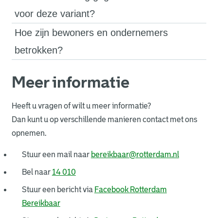
voor deze variant?
Hoe zijn bewoners en ondernemers
betrokken?
Meer informatie
Heeft u vragen of wilt u meer informatie?
Dan kunt u op verschillende manieren contact met ons
opnemen.
. Link open
Stuur een mail naar
bereikbaar@rotterdam.nl
Bel naar
14 010
Stuur een bericht via
Facebook Rotterdam
. Link opent een externe pagina in een nieuw 
Bereikbaar