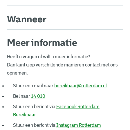
Wanneer
Meer informatie
Heeft u vragen of wilt u meer informatie?
Dan kunt u op verschillende manieren contact met ons
opnemen.
. Link open
Stuur een mail naar
bereikbaar@rotterdam.nl
Bel naar
14 010
Stuur een bericht via
Facebook Rotterdam
. Link opent een externe pagina in een nieuw 
Bereikbaar
Stuur een bericht via
Instagram Rotterdam