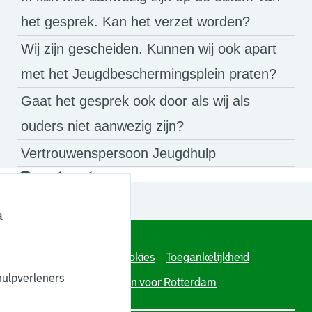
het gesprek. Kan het verzet worden?
Wij zijn gescheiden. Kunnen wij ook apart
met het Jeugdbeschermingsplein praten?
Gaat het gesprek ook door als wij als
ouders niet aanwezig zijn?
Vertrouwenspersoon Jeugdhulp
Contact
Delen via
a
. Link opent een externe pagina in een nieuw browsertabb
. Link opent een externe pagina in een nieuw browsertabb
. Link opent een externe pagina in een nieuw browsertabb
Algoritmeregister
Cookies
Toegankelijkheid
hulpverleners
Over deze site
Werken voor Rotterdam