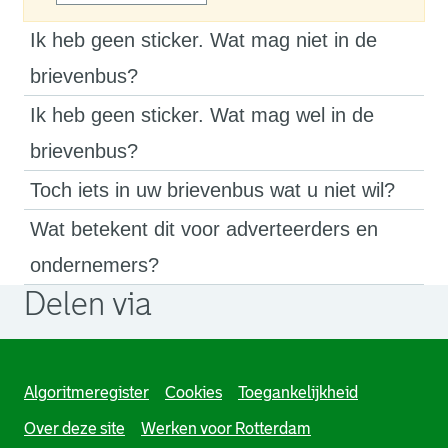
Ik heb geen sticker. Wat mag niet in de
brievenbus?
Ik heb geen sticker. Wat mag wel in de
brievenbus?
Toch iets in uw brievenbus wat u niet wil?
Wat betekent dit voor adverteerders en
ondernemers?
Delen via
. Link opent een externe pagina in een nieuw browsertabb
. Link opent een externe pagina in een nieuw browsertabb
. Link opent een externe pagina in een nieuw browsertabb
Algoritmeregister
Cookies
Toegankelijkheid
Over deze site
Werken voor Rotterdam