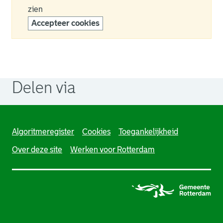
zien
Accepteer cookies
Delen via
. Link opent een externe pagina in een nieuw browsertabb
. Link opent een externe pagina in een nieuw browsertabb
. Link opent een externe pagina in een nieuw browsertabb
Algoritmeregister
Cookies
Toegankelijkheid
Over deze site
Werken voor Rotterdam