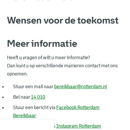
Wensen voor de toekomst
Meer informatie
Heeft u vragen of wilt u meer informatie?
Dan kunt u op verschillende manieren contact met ons
opnemen.
. Link open
Stuur een mail naar
bereikbaar@rotterdam.nl
Bel naar
14 010
Stuur een bericht via
Facebook Rotterdam
. Link opent een externe pagina in een nieuw 
Bereikbaar
Stuur een bericht via
Instagram Rotterdam