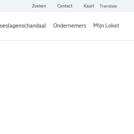
Zoeken
Contact
Kaart
Translate
. Link opent een extern
website,
Vertaal websit
oeslagenschandaal
Ondernemers
Mijn Loket
. Link opent een