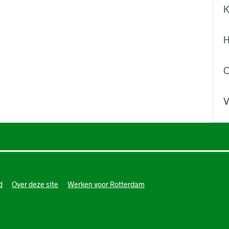
K
H
C
V
d
Over deze site
Werken voor Rotterdam