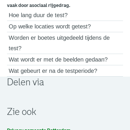
vaak door asociaal rijgedrag.
Hoe lang duur de test?
Op welke locaties wordt getest?
Worden er boetes uitgedeeld tijdens de
test?
Wat wordt er met de beelden gedaan?
Wat gebeurt er na de testperiode?
Delen via
. Link opent een externe pagina in een nieuw browsertabb
. Link opent een externe pagina in een nieuw browsertabb
. Link opent een externe pagina in een nieuw browsertabb
Zie ook