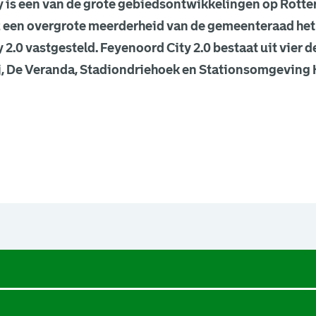
 is een van de grote gebiedsontwikkelingen op Rotte
t een overgrote meerderheid van de gemeenteraad he
 2.0 vastgesteld. Feyenoord City 2.0 bestaat uit vier 
, De Veranda, Stadiondriehoek en Stationsomgeving Hi
een nieuw browsertabblad.
een nieuw browsertabblad.
een nieuw browsertabblad.