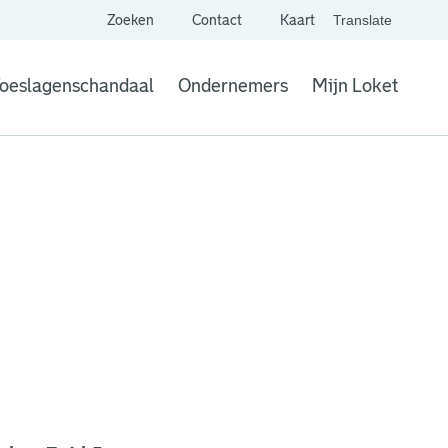
Zoeken
Contact
Kaart
Translate
. Link opent een extern
website,
Vertaal websit
oeslagenschandaal
Ondernemers
Mijn Loket
. Link opent een