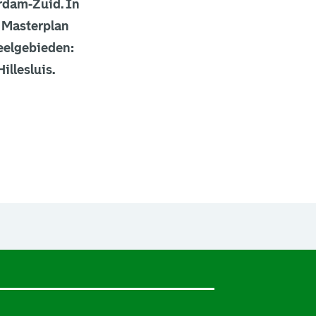
rdam-Zuid. In
t Masterplan
deelgebieden:
llesluis.