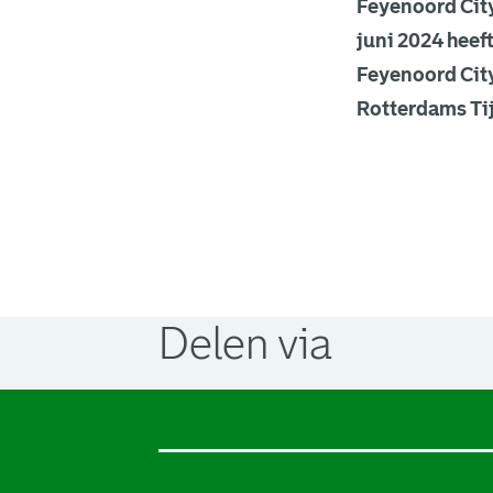
Feyenoord City
juni 2024 heef
Feyenoord City
Rotterdams Tij
Delen via
. Link opent een externe pagina in 
. Link opent een externe pagina in 
. Link opent een externe pagina in 