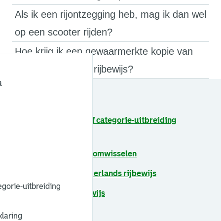
Als ik een rijontzegging heb, mag ik dan wel
op een scooter rijden?
Hoe krijg ik een gewaarmerkte kopie van
mijn Nederlandse rijbewijs?
a
Zie ook
Rijbewijs verlengen of categorie-uitbreiding
aanvragen
Buitenlands rijbewijs omwisselen
Verlies of diefstal Nederlands rijbewijs
egorie-uitbreiding
Spoedaanvraag rijbewijs
Beschadigd rijbewijs
laring