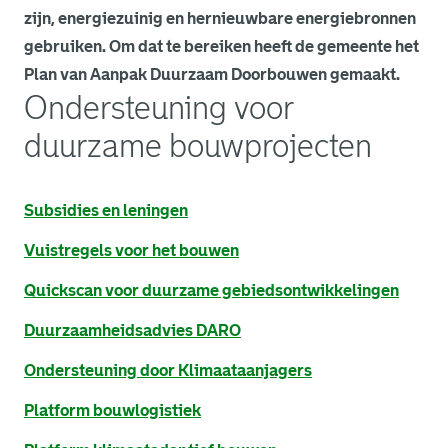
zijn, energiezuinig en hernieuwbare energiebronnen
gebruiken. Om dat te bereiken heeft de gemeente het
Plan van Aanpak Duurzaam Doorbouwen gemaakt.
Ondersteuning voor
duurzame bouwprojecten
Subsidies en leningen
Vuistregels voor het bouwen
. Link opent een externe pagina in een nieuw browsertabb
Quickscan voor duurzame gebiedsontwikkelingen
. Link opent een externe pagina in een nieuw browsertabb
Duurzaamheidsadvies DARO
Ondersteuning door Klimaataanjagers
. Link opent een externe pagina in een nieuw browsertabb
Platform bouwlogistiek